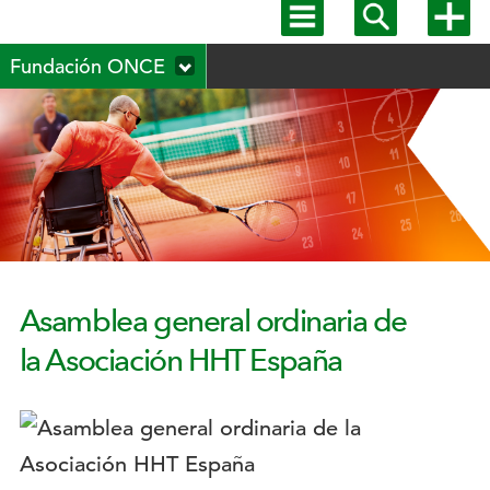
Mostrar
Mostrar
Mostra
menú
buscador
más
Menú
principal
opcion
Fundación ONCE
secundario
Asamblea general ordinaria de
la Asociación HHT España
Logotipo: