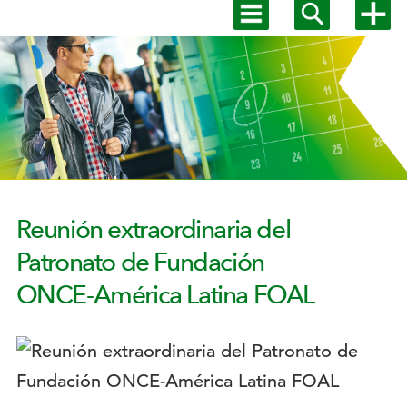
Mostrar
Mostrar
Mostra
menú
buscador
más
Menú
principal
opcion
secundario
Reunión extraordinaria del
Patronato de Fundación
ONCE-América Latina FOAL
Logotipo: