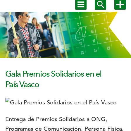
Mostrar
Mostrar
Mostra
menú
buscador
más
Menú
principal
opcion
secundario
Gala Premios Solidarios en el
País Vasco
Logotipo:
Descripción:
Entrega de Premios Solidarios a ONG,
Programas de Comunicación, Persona Física,