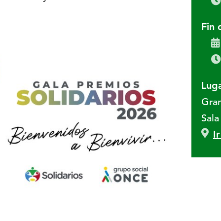
Fin 
Luga
Gran
Sala
I