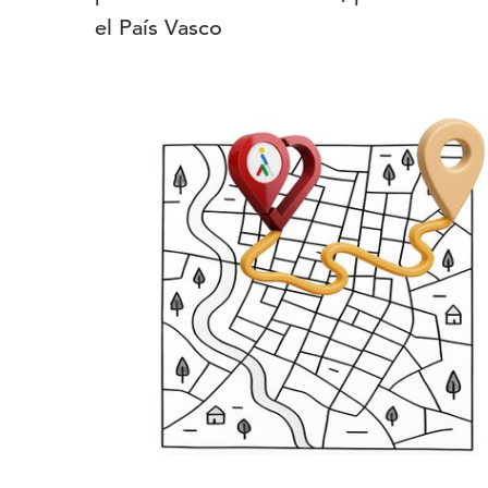
el País Vasco
Imagen
del
evento: