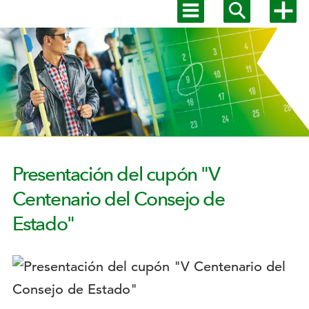
Mostrar
Mostrar
Mostra
menú
buscador
más
Menú
principal
opcion
secundario
Presentación del cupón "V
Centenario del Consejo de
Estado"
Logotipo: