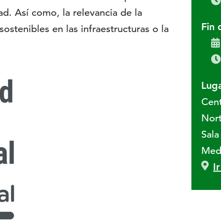
d. Así como, la relevancia de la
Fin 
sostenibles en las infraestructuras o la
Luga
Cen
Nor
Sal
Med
I