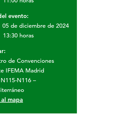
11:00 horas
del evento:
05 de diciembre de 2024
13:30 horas
r:
tro de Convenciones
te IFEMA Madrid
a N115-N116 –
iterráneo
r al mapa