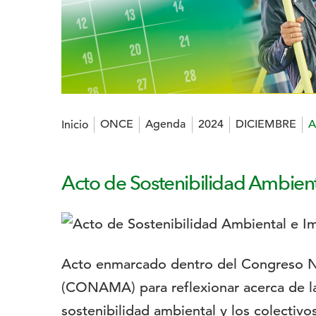
Estás en:
ONCE
Agenda
2024
DICIEMBRE
A
Inicio
Acto de Sostenibilidad Ambie
Logotipo:
Descripción:
Acto enmarcado dentro del Congreso N
(CONAMA) para reflexionar acerca de la 
sostenibilidad ambiental y los colectivo