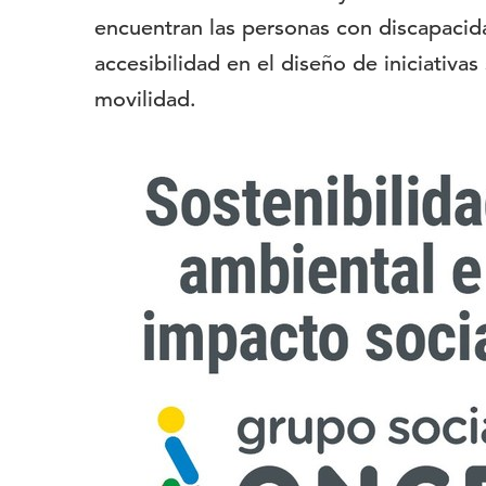
encuentran las personas con discapacida
accesibilidad en el diseño de iniciativas 
movilidad.
Imagen
del
evento: