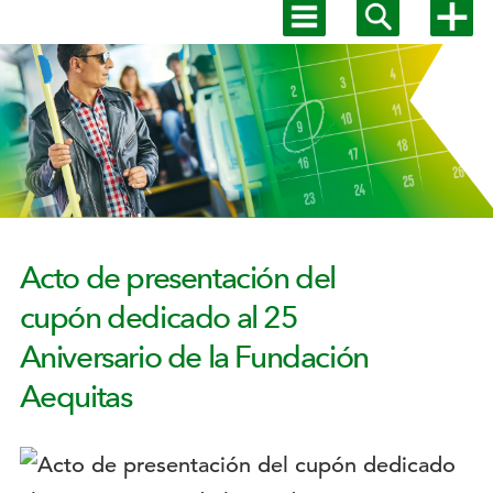
Mostrar
Mostrar
Mostra
menú
buscador
más
Menú
principal
opcion
secundario
Acto de presentación del
cupón dedicado al 25
Aniversario de la Fundación
Aequitas
Logotipo: