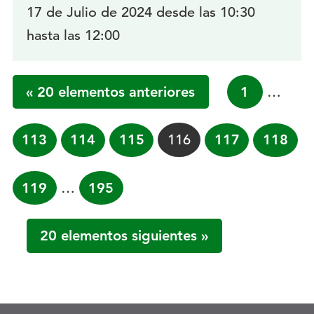
17 de Julio de 2024 desde las 10:30
hasta las 12:00
« 20 elementos anteriores
1
…
Página
113
Página
114
Página
115
Página
116
Página
117
Página
118
Página
119
…
Página
195
20 elementos siguientes »