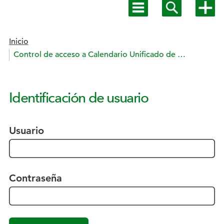
Mostrar
Mostrar
Mostra
menú
buscador
más
principal
opcion
Estás en:
Inicio
Control de acceso a Calendario Unificado de ONCE
Identificación de usuario
Usuario
Contraseña