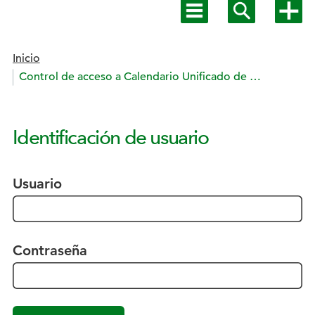
Mostrar
Mostrar
Mostra
menú
buscador
más
principal
opcion
Estás en:
Inicio
Control de acceso a Calendario Unificado de ONCE
Identificación de usuario
Usuario
Contraseña