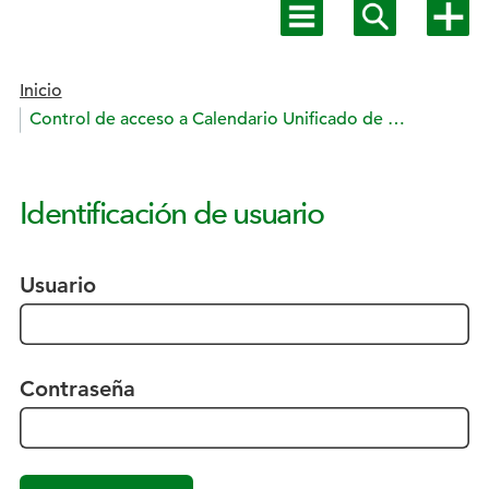
Mostrar
Mostrar
Mostra
menú
buscador
más
principal
opcion
Estás en:
Inicio
Control de acceso a Calendario Unificado de ONCE
Identificación de usuario
Usuario
Contraseña