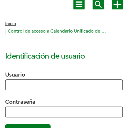
Mostrar
Mostrar
Mostra
menú
buscador
más
principal
opcion
Estás en:
Inicio
Control de acceso a Calendario Unificado de ONCE
Identificación de usuario
Usuario
Contraseña