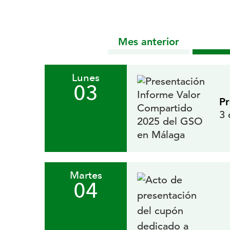
Mes anterior
Lunes
03
Pr
3 
Martes
04