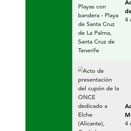
Ac
de
4 
Ac
Me
4 