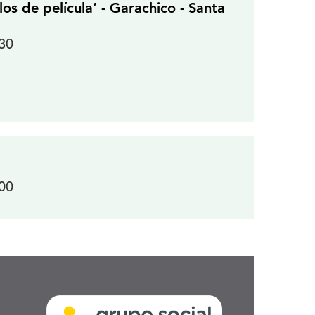
s de película’ - Garachico - Santa
:30
:00