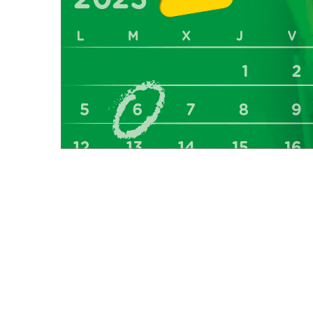
Calendario
del
Grupo
Social
ONCE