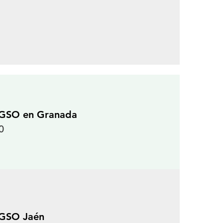
l GSO en Granada
0
 GSO Jaén