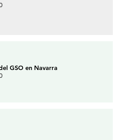
0
 del GSO en Navarra
0