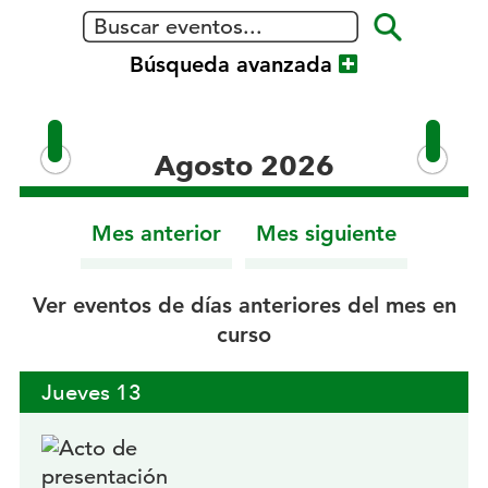
Grupo
Social
Show
Búsqueda avanzada
ONCE
Agosto 2026
Mes anterior
Mes siguiente
Ver eventos de días anteriores del mes en
curso
Jueves
13