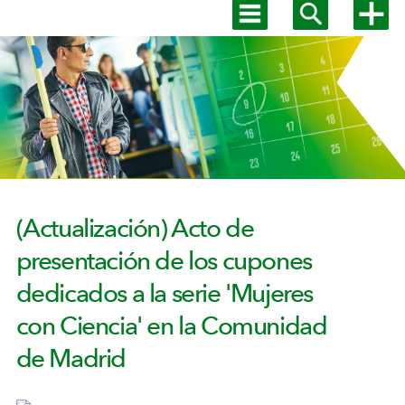
Mostrar
Mostrar
Mostra
menú
buscador
más
Menú
principal
opcion
secundario
(Actualización) Acto de
presentación de los cupones
dedicados a la serie 'Mujeres
con Ciencia' en la Comunidad
de Madrid