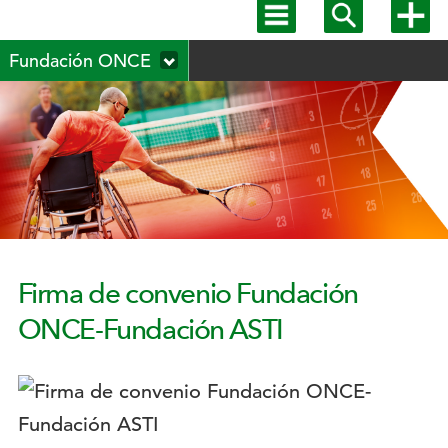
Mostrar
Mostrar
Mostra
menú
buscador
más
Menú
principal
opcion
Fundación ONCE
secundario
Firma de convenio Fundación
ONCE-Fundación ASTI
Logotipo: