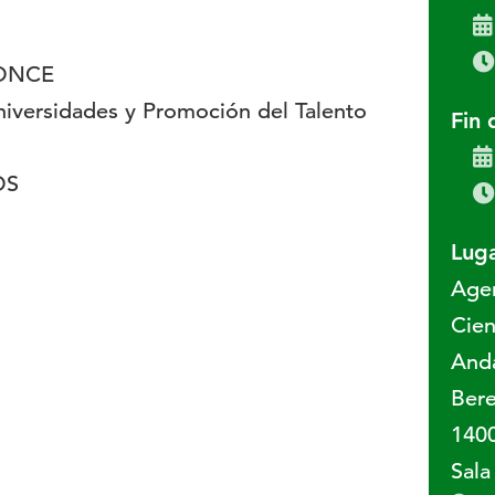
 ONCE
iversidades y Promoción del Talento
Fin 
OS
Luga
Agen
Cien
And
Bere
140
Sala