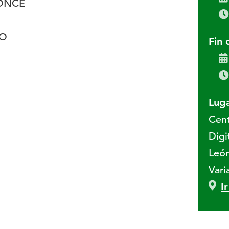
 ONCE
SO
Fin 
Luga
Cent
Digi
León
Vari
I