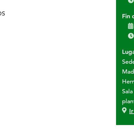
OS
Fin 
Luga
Sed
Madr
Herr
Sala
plan
I