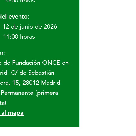
10:00 horas
del evento:
12 de junio de 2026
11:00 horas
r:
e de Fundación ONCE en
id. C/ de Sebastián
era, 15, 28012 Madrid
 Permanente (primera
ta)
r al mapa