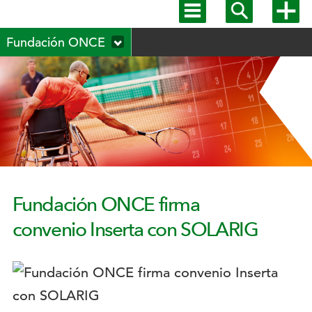
Mostrar
Mostrar
Mostra
menú
buscador
más
Menú
principal
opcion
Fundación ONCE
secundario
Fundación ONCE firma
convenio Inserta con SOLARIG
Logotipo: