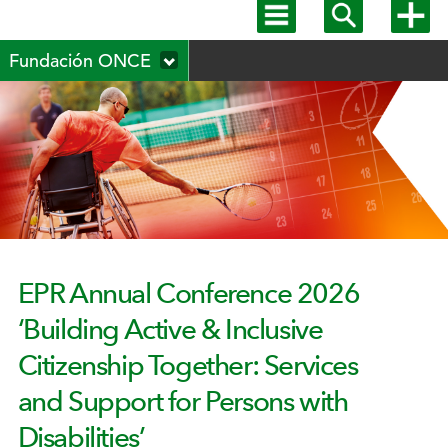
Mostrar
Mostrar
Mostra
menú
buscador
más
Menú
principal
opcion
Fundación ONCE
secundario
EPR Annual Conference 2026
‘Building Active & Inclusive
Citizenship Together: Services
and Support for Persons with
Disabilities’