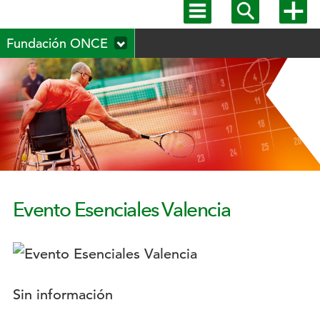
Mostrar
Mostrar
Mostra
menú
buscador
más
Menú
principal
opcion
Fundación ONCE
secundario
Evento Esenciales Valencia
Logotipo:
Descripción:
Sin información