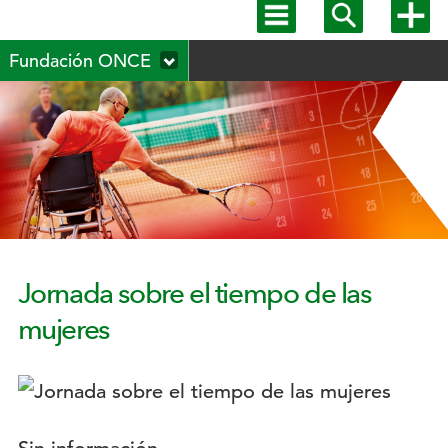
Mostrar
Mostrar
Mostra
menú
buscador
más
Menú
principal
opcion
Fundación ONCE
secundario
Jornada sobre el tiempo de las
mujeres
Logotipo: