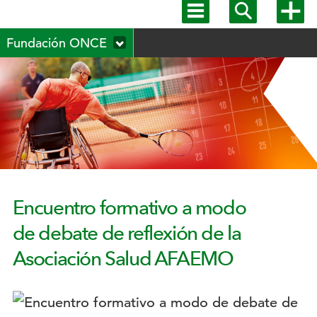
Mostrar
Mostrar
Mostra
menú
buscador
más
Menú
principal
opcion
Fundación ONCE
secundario
Encuentro formativo a modo
de debate de reflexión de la
Asociación Salud AFAEMO
Logotipo: