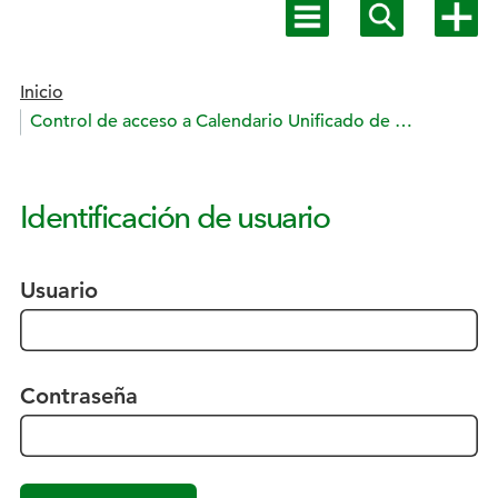
Mostrar
Mostrar
Mostra
menú
buscador
más
principal
opcion
Estás en:
Inicio
Control de acceso a Calendario Unificado de ONCE
Identificación de usuario
Usuario
Contraseña